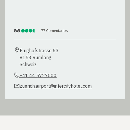
77
Comentarios
Flughofstrasse 63

8153 Rümlang

Schweiz
+41 44 5727000
zuerich.airport@intercityhotel.com