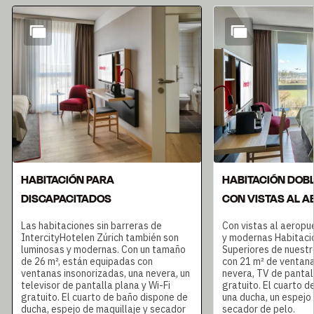
Diapositiva 1 de 6
HABITACIÓN PARA
HABITACIÓN DOB
DISCAPACITADOS
CON VISTAS AL 
Las habitaciones sin barreras de
Con vistas al aeropu
IntercityHotelen Zúrich también son
y modernas Habitaci
luminosas y modernas. Con un tamaño
Superiores de nuestr
de 26 m², están equipadas con
con 21 m² de ventana
ventanas insonorizadas, una nevera, un
nevera, TV de pantall
televisor de pantalla plana y Wi-Fi
gratuito. El cuarto 
gratuito. El cuarto de baño dispone de
una ducha, un espejo
ducha, espejo de maquillaje y secador
secador de pelo.