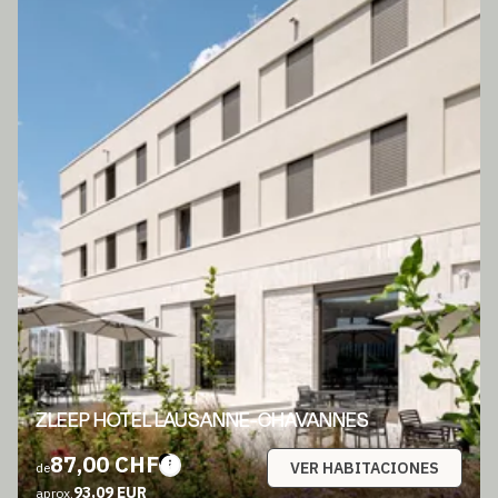
ZLEEP HOTEL LAUSANNE-CHAVANNES
87,00 CHF
VER HABITACIONES
de
93,09 EUR
aprox.