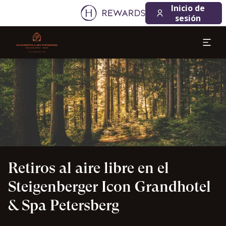
07/08/2026
08/08/2026
Inicio de
1 Habitación(es) ⋅ 1 Adulto
sesión
Diapositiva 1 de 1
Retiros al aire libre en el
Steigenberger Icon Grandhotel
& Spa Petersberg