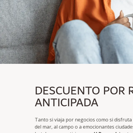
PRECIO POR RESERV
DESCUENTO POR 
Ahorre hasta un 20% sobre el precio Flex
Se puede reservar hasta 3 días antes de la llegada
ANTICIPADA
Tanto si viaja por negocios como si disfruta
del mar, al campo o a emocionantes ciudades