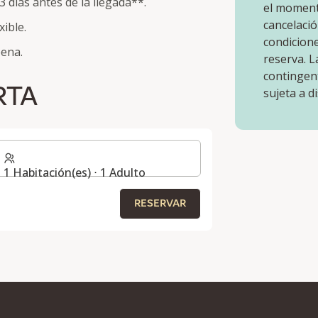
3 días antes de la llegada**.
el momento
cancelació
ible.
condicione
pena.
reserva. L
contingent
RTA
sujeta a d
1 Habitación(es) ⋅ 1 Adulto
RESERVAR