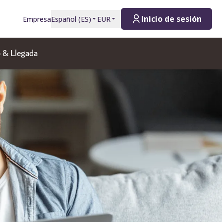
Inicio de sesión
Empresa
Español
(
ES
)
EUR
 & Llegada