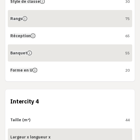
Style de classe
30
Rangs
75
Réception
65
Banquet
55
Forme en U
20
Intercity 4
Taille (m²)
44
Largeur x longueur x