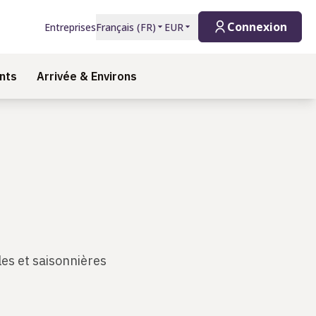
Connexion
Entreprises
Français
(
FR
)
EUR
nts
Arrivée & Environs
es et saisonnières