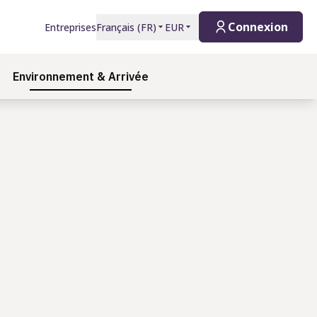
Connexion
Entreprises
Français
(
FR
)
EUR
Environnement & Arrivée