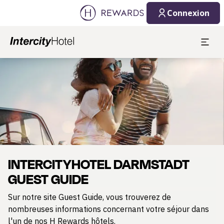
08/08/2026
09/08/2026
Connexion
1 Chambre(s) ⋅ 1 Adulte
Diapositive 1 de 1
INTERCITYHOTEL DARMSTADT
GUEST GUIDE
Sur notre site Guest Guide, vous trouverez de
nombreuses informations concernant votre séjour dans
l'un de nos H Rewards hôtels.