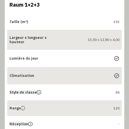
Raum 1+2+3
Taille (m²)
192
Largeur x longueur x
15,00 x 12,80 x 4,00
hauteur
Lumière du jour
Climatisation
Style de classe
84
Rangs
120
Réception
-