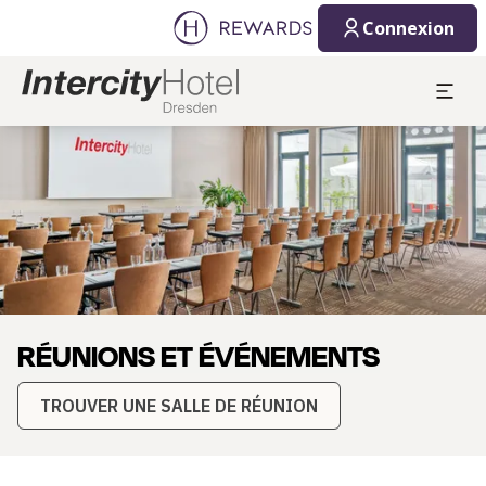
06/08/2026
07/08/2026
Connexion
1 Chambre(s) ⋅ 1 Adulte
Diapositive 1 de 1
RÉUNIONS ET ÉVÉNEMENTS
TROUVER UNE SALLE DE RÉUNION