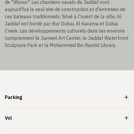
de "dhows". Les chantiers navals de Jaddaf sont
aujourd'hui le seul site de construction et d'entretien de
ces bateaux traditionnels. Situé à l'ouest de la ville, Al
Jaddaf est bordé par Bur Dubai, Al Karama et Dubai
Creek. Les développements culturels dans les environs
comprennent le Jameel Art Center, le Jaddaf Waterfront
Sculpture Park et la Mohammed Bin Rashid Library.
Parking
Vol