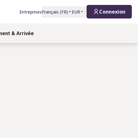
Connexion
Entreprises
Français
(
FR
)
EUR
ment & Arrivée