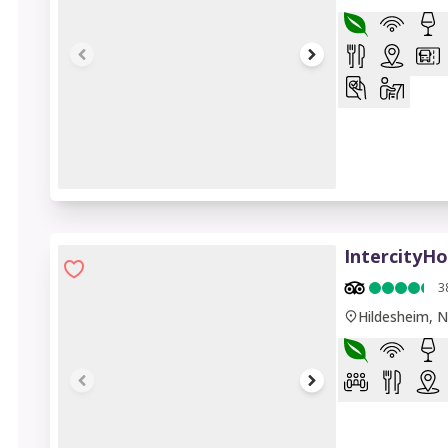
1 of 7
IntercityHo
3
Hildesheim, 