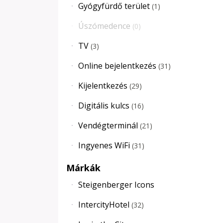
Gyógyfürdő terület
(
1
)
Úszómedence
(
0
)
TV
(
3
)
Online bejelentkezés
(
31
)
Kijelentkezés
(
29
)
Digitális kulcs
(
16
)
Vendégterminál
(
21
)
Ingyenes WiFi
(
31
)
Márkák
Steigenberger Icons
IntercityHotel
(
32
)