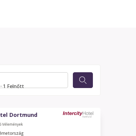
⋅ 1 Felnőtt
otel Dortmund
6
Vélemények
émetország