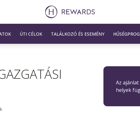
ATOK
ÚTI CÉLOK
TALÁLKOZÓ ÉS ESEMÉNY
HŰSÉGPRO
GAZGATÁSI
Az ajánlat
helyek fü
a.