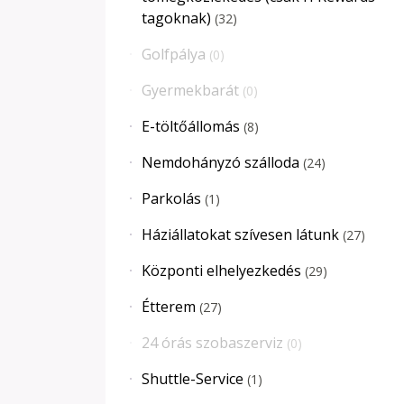
tagoknak)
(
32
)
Golfpálya
(
0
)
Gyermekbarát
(
0
)
E-töltőállomás
(
8
)
Nemdohányzó szálloda
(
24
)
Parkolás
(
1
)
Háziállatokat szívesen látunk
(
27
)
Központi elhelyezkedés
(
29
)
Étterem
(
27
)
24 órás szobaszerviz
(
0
)
Shuttle-Service
(
1
)