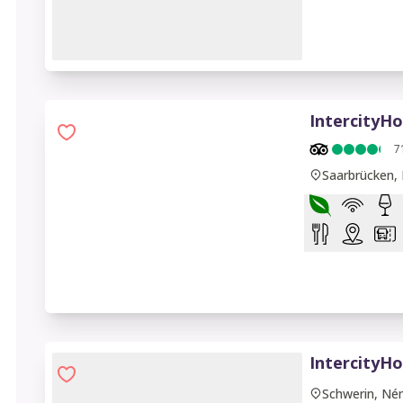
1 of 7
IntercityHo
7
Saarbrücken,
IntercityHo
Schwerin, Né