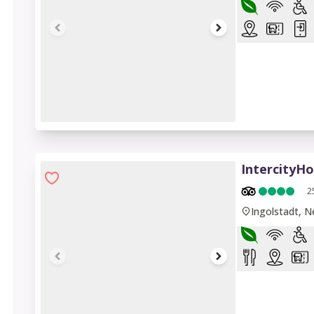
1 of 8
IntercityHo
2
Ingolstadt, 