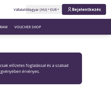
Bejelentkezés
Vállalati
Magyar
(
HU
)
EUR
GRAM
VOUCHER SHOP
 csak előzetes foglalással és a szabad
ggvényében érvényes.