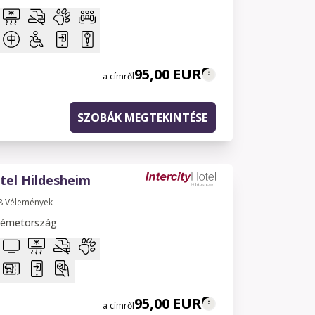
95,00 EUR
a címről
SZOBÁK MEGTEKINTÉSE
tel Hildesheim
8
Vélemények
Németország
95,00 EUR
a címről