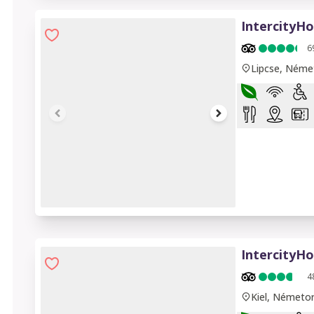
IntercityHo
6
Lipcse, Néme
1 of 8
IntercityHo
4
Kiel, Németo