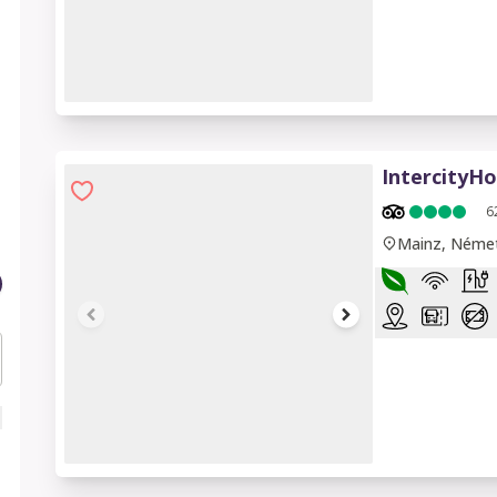
1 of 10
IntercityHo
6
Mainz, Néme
1 of 12