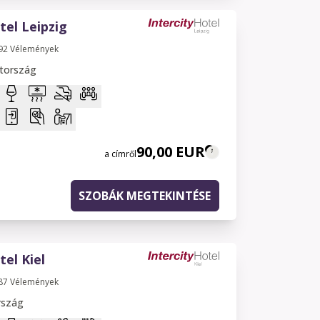
tel Leipzig
92
Vélemények
tország
90,00 EUR
a címről
SZOBÁK MEGTEKINTÉSE
tel Kiel
87
Vélemények
rszág