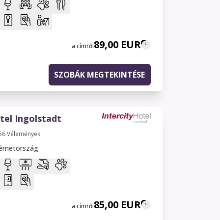
89,00 EUR
a címről
SZOBÁK MEGTEKINTÉSE
tel Ingolstadt
56
Vélemények
Németország
85,00 EUR
a címről