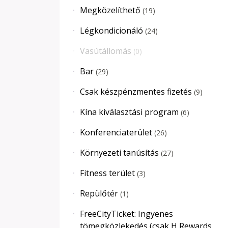
Megközelíthető
(
19
)
Légkondicionáló
(
24
)
Vasútállomás
(
0
)
Bar
(
29
)
Csak készpénzmentes fizetés
(
9
)
Kína kiválasztási program
(
6
)
Konferenciaterület
(
26
)
Környezeti tanúsítás
(
27
)
Fitness terület
(
3
)
Repülőtér
(
1
)
FreeCityTicket: Ingyenes
tömegközlekedés (csak H Rewards