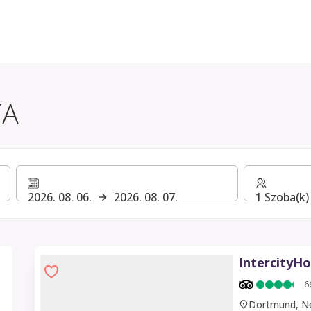
TA
2026. 08. 06.
2026. 08. 07.
1 Szoba(k) 
IntercityH
6
Dortmund, N