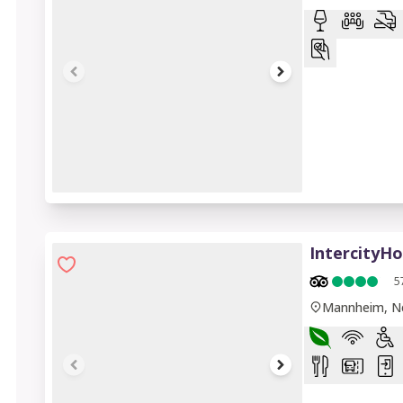
1 of 7
IntercityH
5
Mannheim, N