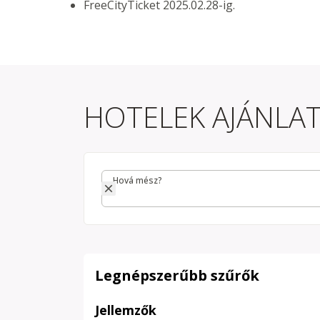
FreeCityTicket 2025.02.28-ig.
HOTELEK AJÁNLA
Hová mész?
Hová mész?
Legnépszerűbb szűrők
Jellemzők