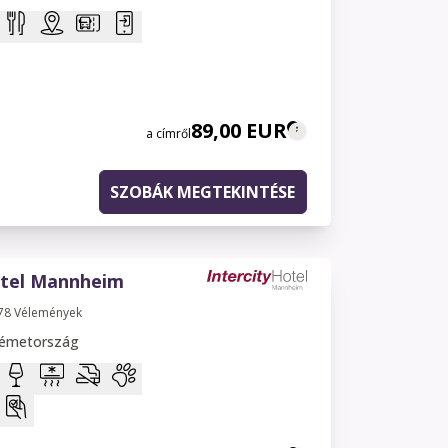
89,00 EUR
a címről
SZOBÁK MEGTEKINTÉSE
otel Mannheim
78
Vélemények
émetország