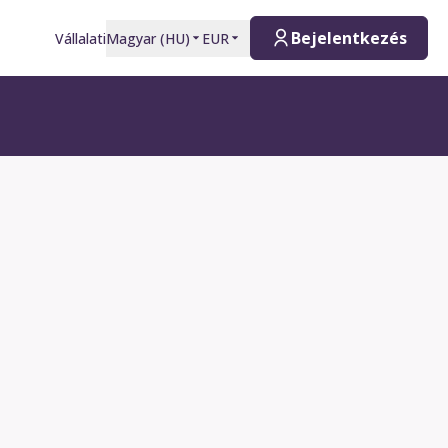
Bejelentkezés
Vállalati
Magyar
(
HU
)
EUR