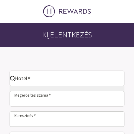
KIJELENTKEZÉS
Hotel
Hotel
*
Megerősítés száma
Megerősítés száma
*
Keresztnév
Keresztnév
*