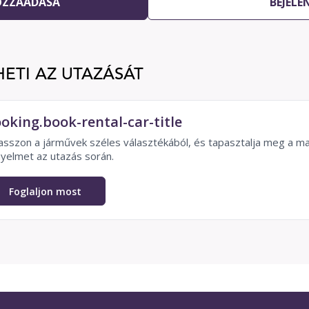
OZZÁADÁSA
BEJELE
HETI AZ UTAZÁSÁT
oking.book-rental-car-title
asszon a járművek széles választékából, és tapasztalja meg a ma
yelmet az utazás során.
Foglaljon most