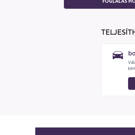
FOGLALÁS H
TELJESÍT
bo
Vál
kén