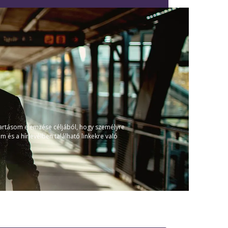
tartásom elemzése céljából, hogy személyre
és a hírlevélben található linkekre való