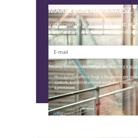
MARADJON NAPRAKÉSZ.
Iratkozzon fel hírlevelünkre most, és
kényelmesen. A leiratkozás bármikor l
E-mail
További információkért kérjük, tekintse meg a
adat
Hozzájárulok ahhoz, hogy a Steigenberger Hote
szabott, érdeklődésemnek megfelelő promóciós e
kattintásom.