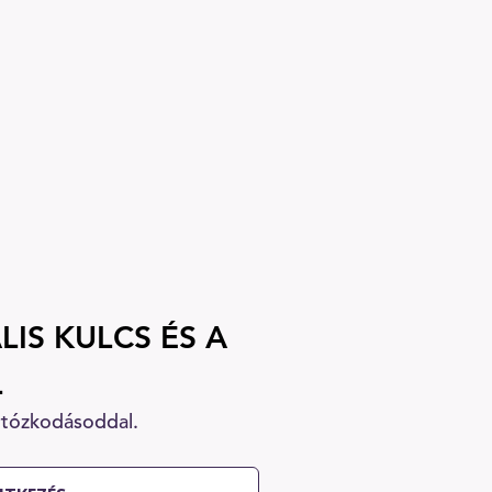
LIS KULCS ÉS A
L
rtózkodásoddal.