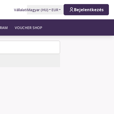
Bejelentkezés
Vállalati
Magyar
(
HU
)
EUR
GRAM
VOUCHER SHOP