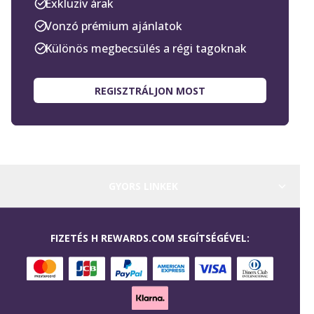
Exkluzív árak
Vonzó prémium ajánlatok
Különös megbecsülés a régi tagoknak
REGISZTRÁLJON MOST
GYORS LINKEK
FIZETÉS H REWARDS.COM SEGÍTSÉGÉVEL: