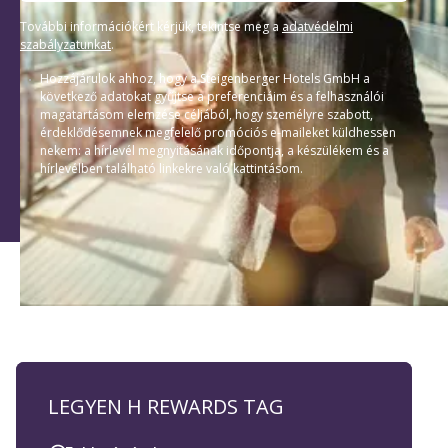
További információkért kérjük, tekintse meg a
adatvédelmi
szabályzatunkat
.
Hozzájárulok ahhoz, hogy a Steigenberger Hotels GmbH a
következő adatokat gyűjtse a preferenciáim és a felhasználói
magatartásom elemzése céljából, hogy személyre szabott,
érdeklődésemnek megfelelő promóciós e-maileket küldhessen
nekem: a hírlevél megnyitásának időpontja, a készülékem és a
hírlevélben található linkekre való kattintásom.
LEGYEN H REWARDS TAG