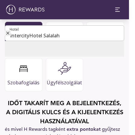
Hotel
Hotel
Legyen tag
Vendégkalauz
GYIK
Szobafoglalás
Ügyfélszolgálat
IDŐT TAKARÍT MEG A BEJELENTKEZÉS,
A DIGITÁLIS KULCS ÉS A KIJELENTKEZÉS
HASZNÁLATÁVAL
és mivel H Rewards tagként
extra pontokat
gyűjtesz