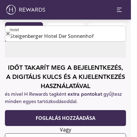
Hotel
Hotel
Legyen tag
Szobafoglalás
Ügyfélszolgálat
IDŐT TAKARÍT MEG A BEJELENTKEZÉS,
A DIGITÁLIS KULCS ÉS A KIJELENTKEZÉS
HASZNÁLATÁVAL
és mivel H Rewards tagként
extra pontokat
gyűjtesz
minden egyes tartózkodásoddal.
FOGLALÁS HOZZÁADÁSA
Vagy