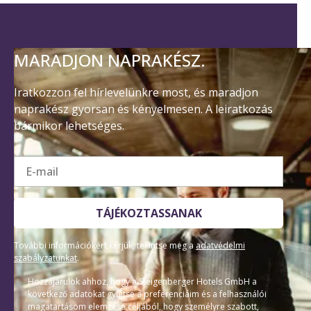
MARADJON NAPRAKÉSZ.
Iratkozzon fel hírlevelünkre most, és maradjon
naprakész gyorsan és kényelmesen. A leiratkozás
bármikor lehetséges.
E-mail
TÁJÉKOZTASSANAK
További információkért kérjük, tekintse meg a
adatvédelmi
szabályzatunkat
.
Hozzájárulok ahhoz, hogy a Steigenberger Hotels GmbH a
következő adatokat gyűjtse a preferenciáim és a felhasználói
magatartásom elemzése céljából, hogy személyre szabott,