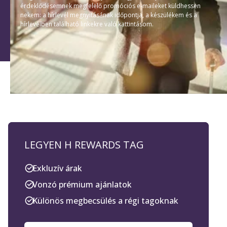
érdeklődésemnek megfelelő promóciós e-maileket küldhessen
nekem: a hírlevél megnyitásának időpontja, a készülékem és a
hírlevélben található linkekre való kattintásom.
LEGYEN H REWARDS TAG
Exkluzív árak
Vonzó prémium ajánlatok
Különös megbecsülés a régi tagoknak