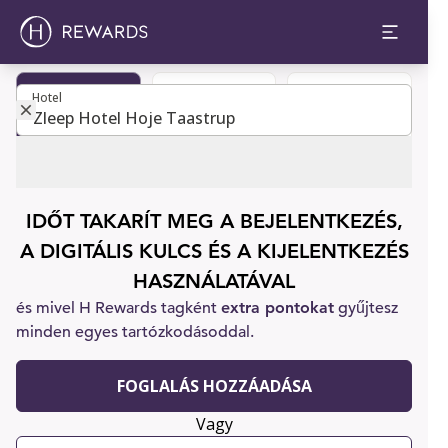
Hotel
Hotel
Legyen tag
Szobafoglalás
Ügyfélszolgálat
IDŐT TAKARÍT MEG A BEJELENTKEZÉS,
A DIGITÁLIS KULCS ÉS A KIJELENTKEZÉS
HASZNÁLATÁVAL
és mivel H Rewards tagként
extra pontokat
gyűjtesz
minden egyes tartózkodásoddal.
FOGLALÁS HOZZÁADÁSA
Vagy