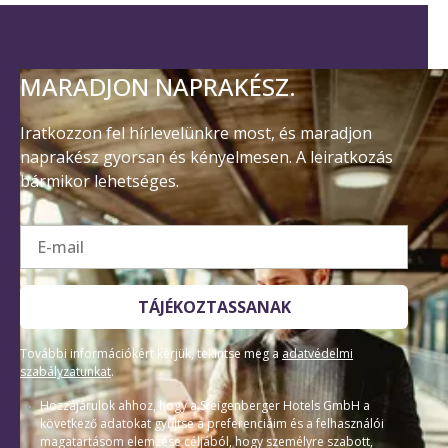
MARADJON NAPRAKÉSZ.
Iratkozzon fel hírlevelünkre most, és maradjon
naprakész gyorsan és kényelmesen. A leiratkozás
bármikor lehetséges.
E-mail
TÁJÉKOZTASSANAK
További információkért kérjük, tekintse meg a
adatvédelmi
szabályzatunkat
.
Hozzájárulok ahhoz, hogy a Steigenberger Hotels GmbH a
következő adatokat gyűjtse a preferenciáim és a felhasználói
magatartásom elemzése céljából, hogy személyre szabott,