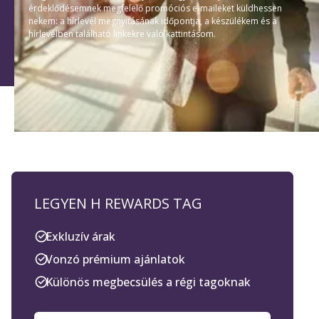
érdeklődésemnek megfelelő promóciós e-maileket küldhessen
nekem: a hírlevél megnyitásának időpontja, a készülékem és a
hírlevélben található linkekre való kattintásom.
LEGYEN H REWARDS TAG
Exkluzív árak
Vonzó prémium ajánlatok
Különös megbecsülés a régi tagoknak