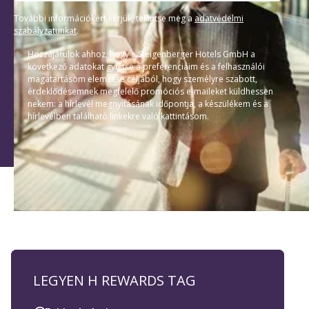
További információkért kérjük, tekintse meg a
adatvédelmi
szabályzatunkat
.
Hozzájárulok ahhoz, hogy a Steigenberger Hotels GmbH a
következő adatokat gyűjtse a preferenciáim és a felhasználói
magatartásom elemzése céljából, hogy személyre szabott,
érdeklődésemnek megfelelő promóciós e-maileket küldhessen
nekem: a hírlevél megnyitásának időpontja, a készülékem és a
hírlevélben található linkekre való kattintásom.
LEGYEN H REWARDS TAG