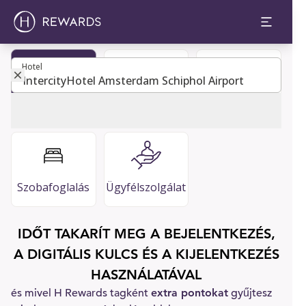
Hotel
Hotel
Legyen tag
Vendégkalauz
GYIK
Szobafoglalás
Ügyfélszolgálat
IDŐT TAKARÍT MEG A BEJELENTKEZÉS,
A DIGITÁLIS KULCS ÉS A KIJELENTKEZÉS
HASZNÁLATÁVAL
és mivel H Rewards tagként
extra pontokat
gyűjtesz