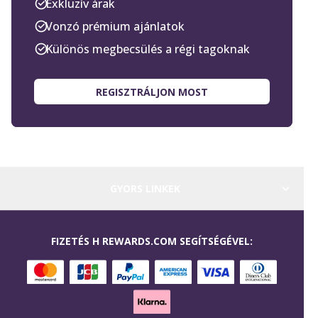
Exkluzív árak
Vonzó prémium ajánlatok
Különös megbecsülés a régi tagoknak
REGISZTRÁLJON MOST
GYORS LINKEK
FIZETÉS H REWARDS.COM SEGÍTSÉGÉVEL: