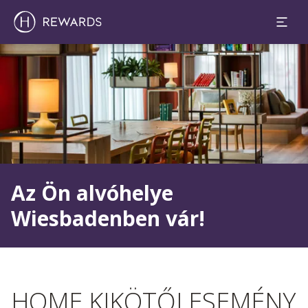
Dia: 1 of 1
Az Ön alvóhelye
Wiesbadenben vár!
HOME KIKÖTŐI ESEMÉNY