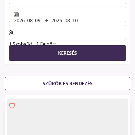
2026. 08. 09.
2026. 08. 10.
Válassza ki a szobák és a vendégek számát
1 Szoba(k) ⋅ 1 Felnőtt
KERESÉS
SZŰRŐK ÉS RENDEZÉS