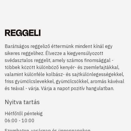
REGGELI
Barátságos reggeliző éttermünk mindent kínál egy
sikeres reggelihez. Élvezze a kiegyensúlyozott
svédasztalos reggelit, amely számos finomsággal -
többek között különböző kenyér- és zsemlefajtákkal,
valamint különféle kolbász- és sajtkülönlegességekkel,
friss gyümölcslevekkel, gyümölcsökkel, aromás kávéval
és teával - várja. Várja a napot pozitív hangulatban.
Nyitva tartás
Hétfőtől péntekig
06:00 - 10:00
Szombaton, vasárnap és ünnepnapokon