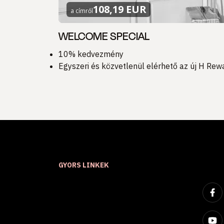
108,19 EUR
a címről
WELCOME SPECIAL
10% kedvezmény
Egyszeri és közvetlenül elérhető az új H Re
GYORS LINKEK