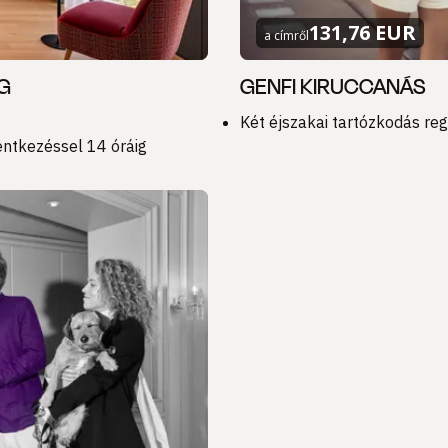
131,76 EUR
a címről
G
GENFI KIRUCCANÁS
Két éjszakai tartózkodás reg
lentkezéssel 14 óráig