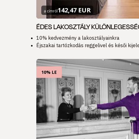
142,47 EUR
a címről
ÉDES LAKOSZTÁLY KÜLÖNLEGESSÉ
10% kedvezmény a lakosztályainkra
Éjszakai tartózkodás reggelivel és késői kije
10% LE