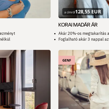
128,55 EUR
a címről
KORAI MADÁR ÁR
vezményt
Akár 20%-os megtakarítás a
nélkül
Foglalható akár 3 nappal az
GENF