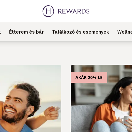
k
Étterem és bár
Találkozó és események
Welln
AKÁR 20% LE