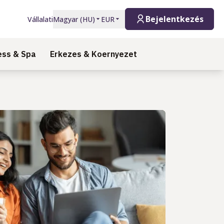
Bejelentkezés
Vállalati
Magyar
(
HU
)
EUR
ess & Spa
Erkezes & Koernyezet