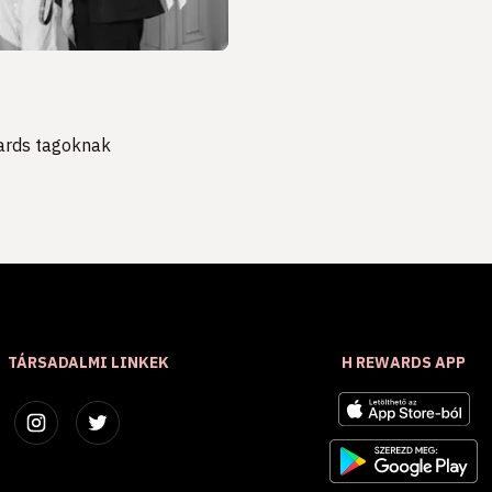
wards tagoknak
TÁRSADALMI LINKEK
H REWARDS APP