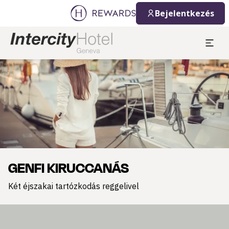
Bejelentkezés
Dia: 1 of 1
GENFI KIRUCCANÁS
Két éjszakai tartózkodás reggelivel