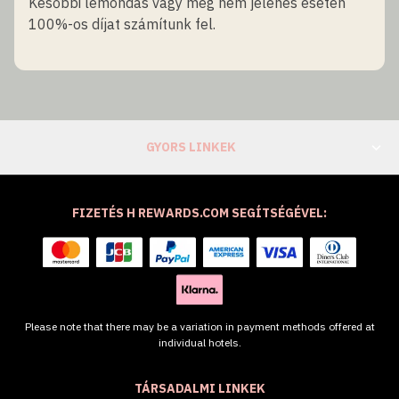
Későbbi lemondás vagy meg nem jelenés esetén
100%-os díjat számítunk fel.
GYORS LINKEK
FIZETÉS H REWARDS.COM SEGÍTSÉGÉVEL:
Please note that there may be a variation in payment methods offered at
individual hotels.
TÁRSADALMI LINKEK