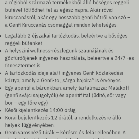
a régióból származó termékekből álló bőséges reggeli
büfével töltődhet fel az egész napra. Akár rövid
kiruccanásról, akár egy hosszabb genfi hétről van szó –
a Genfi Kiruccanás csomaggal minden lehetséges.
Legalább 2 éjszakai tartózkodás, beleértve a bőséges
reggeli büfénket
A helyszíni wellness-részlegünk szaunájának és
gőzfürdőjének ingyenes használata, beleértve a 24/7 -es
fitnesztermet is
A tartózkodás ideje alatt ingyenes Genfi közlekedési
kártya, amely a Genfi-tó „sárga hajóira” is érvényes
Egy aperitif a bárunkban, amely tartalmazza: Malakoff
(genfi svájci sajtgolyók) és aperitif ital (üdítő, sör vagy
bor – egy főre egy)
Késői kijelentkezés 14:00 óráig.
Korai bejelentkezés 12 órától, a rendelkezésre álló
helyek függvényében.
Genfi városnéző túrák – kérésre és felár ellenében. A