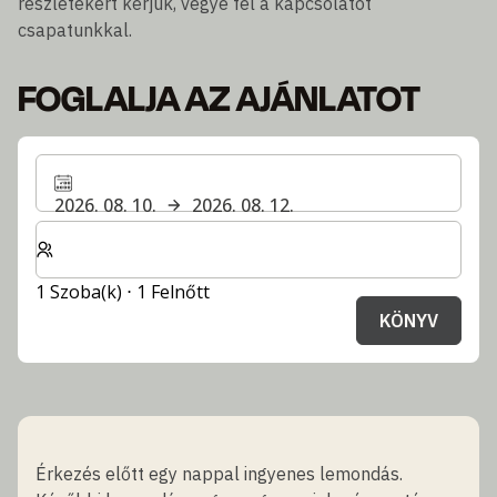
részletekért kérjük, vegye fel a kapcsolatot
csapatunkkal.
FOGLALJA AZ AJÁNLATOT
2026. 08. 10.
2026. 08. 12.
Válassza ki a szobák és a vendégek számát
1 Szoba(k) ⋅ 1 Felnőtt
KÖNYV
Érkezés előtt egy nappal ingyenes lemondás.