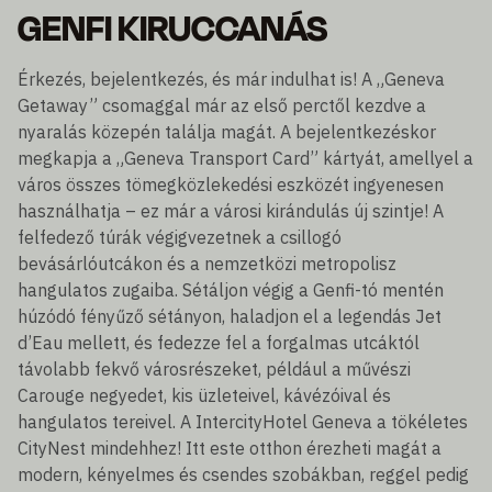
GENFI KIRUCCANÁS
Érkezés, bejelentkezés, és már indulhat is! A „Geneva
Getaway” csomaggal már az első perctől kezdve a
nyaralás közepén találja magát. A bejelentkezéskor
megkapja a „Geneva Transport Card” kártyát, amellyel a
város összes tömegközlekedési eszközét ingyenesen
használhatja – ez már a városi kirándulás új szintje! A
felfedező túrák végigvezetnek a csillogó
bevásárlóutcákon és a nemzetközi metropolisz
hangulatos zugaiba. Sétáljon végig a Genfi-tó mentén
húzódó fényűző sétányon, haladjon el a legendás Jet
d’Eau mellett, és fedezze fel a forgalmas utcáktól
távolabb fekvő városrészeket, például a művészi
Carouge negyedet, kis üzleteivel, kávézóival és
hangulatos tereivel. A IntercityHotel Geneva a tökéletes
CityNest mindehhez! Itt este otthon érezheti magát a
modern, kényelmes és csendes szobákban, reggel pedig