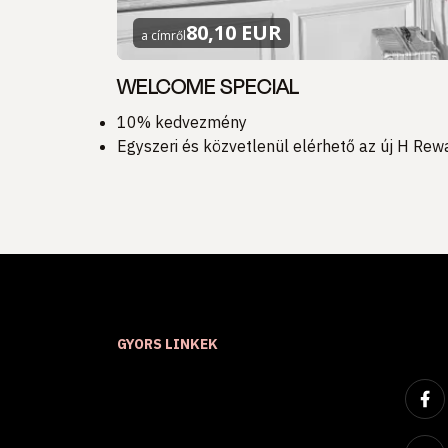
80,10 EUR
a címről
WELCOME SPECIAL
10% kedvezmény
Egyszeri és közvetlenül elérhető az új H Re
GYORS LINKEK