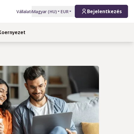
Bejelentkezés
Vállalati
Magyar
(
HU
)
EUR
Koernyezet