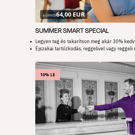
64,00 EUR
a címről
SUMMER SMART SPECIAL
Legyen tag és takarítson meg akár 30% ked
Éjszakai tartózkodás, reggelivel vagy reggeli 
10% LE