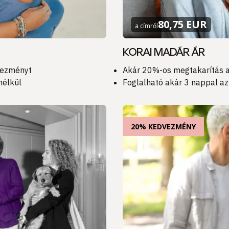
80,75 EUR
a címről
KORAI MADÁR ÁR
vezményt
Akár 20%-os megtakarítás a
nélkül
Foglalható akár 3 nappal az
20% KEDVEZMÉNY