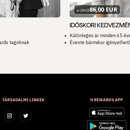
86,00 EUR
a címről
IDŐSKORI KEDVEZMÉNY
Különleges ár minden 65 év
wards tagoknak
Évente bármikor igényelhető
TÁRSADALMI LINKEK
H REWARDS APP