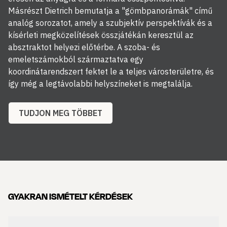
Másrészt Dietrich bemutatja a "gömbpanorámák" című
analóg sorozatot, amely a szubjektív perspektívák és a
kísérleti megközelítések összjátékán keresztül az
absztraktot helyezi előtérbe. A szoba- és
emeletszámokból származtatva egy
koordinátarendszert fektet le a teljes városterületre, és
így még a legtávolabbi helyszíneket is megtalálja.
TUDJON MEG TÖBBET
GYAKRAN ISMÉTELT KÉRDÉSEK