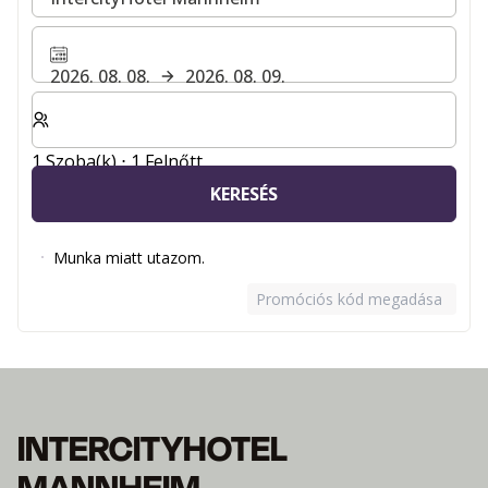
2026. 08. 08.
2026. 08. 09.
Válassza ki a szobák és a vendégek számát
1 Szoba(k) ⋅ 1 Felnőtt
KERESÉS
Munka miatt utazom.
Promóciós kód megadása
INTERCITYHOTEL