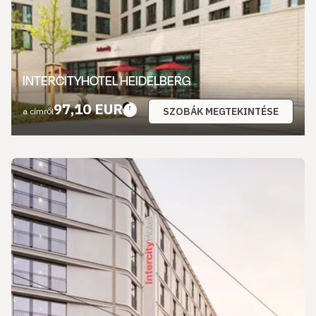
INTERCITYHOTEL HEIDELBERG
97,10 EUR
SZOBÁK MEGTEKINTÉSE
a címről