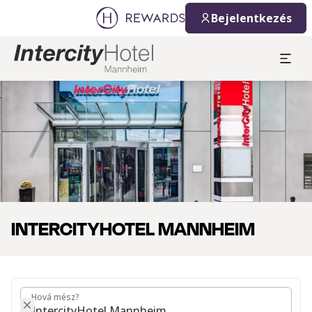
2026. 08. 08.
2026. 08. 09.
Bejelentkezés
1 Szoba(k) ⋅ 1 Felnőtt
Dia: 1 of 1
INTERCITYHOTEL MANNHEIM
Hová mész?
Hová mész?