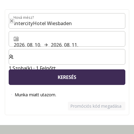
Hová mész?
Hová mész?
2026. 08. 10.
2026. 08. 11.
Válassza ki a szobák és a vendégek számát
1 Szoba(k) ⋅ 1 Felnőtt
KERESÉS
Munka miatt utazom.
Promóciós kód megadása