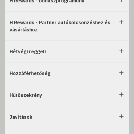
H Rewards - bónuszprogramunk
H Rewards - Partner autókölcsönzéshez és
vásárláshoz
Hétvégi reggeli
Hozzáférhetőség
Hűtőszekrény
Javítások