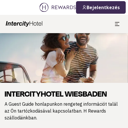
2026. 08. 10.
2026. 08. 11.
Bejelentkezés
1 Szoba(k) ⋅ 1 Felnőtt
Dia: 1 of 1
INTERCITYHOTEL WIESBADEN
A Guest Guide honlapunkon rengeteg információt talál
az Ön tartózkodásával kapcsolatban. H Rewards
szállodáinkban.