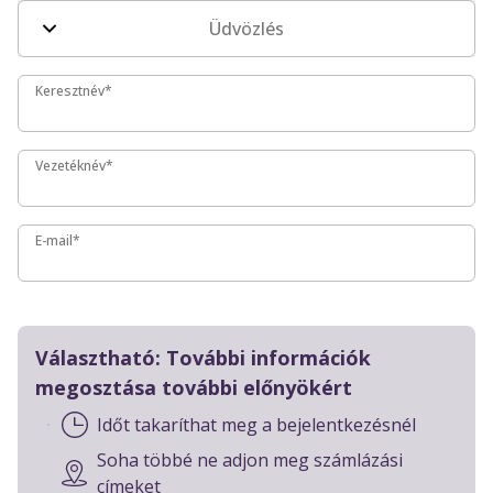
Üdvözlés
Keresztnév*
Keresztnév*
Vezetéknév*
Vezetéknév*
E-mail*
E-mail*
Választható: További információk
megosztása további előnyökért
Időt takaríthat meg a bejelentkezésnél
Soha többé ne adjon meg számlázási
címeket