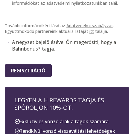
információkat az adatvédelmi nyilatkozatunkban talál.
Jogi megállapodások
További információkért lásd az
Adatvédelmi szabályzat
.
Együttműködő partnereink aktuális listáját
itt
találja.
A négyzet bejelölésével Ön megerősíti, hogy a
Bahnbonus* tagja.
REGISZTRÁCIÓ
LEGYEN A H REWARDS TAGJA ÉS
SPÓROLJON 10%-OT.
Exkluzív és vonzó árak a tagok számára
Rendkívül vonzó visszaváltási lehetőségek