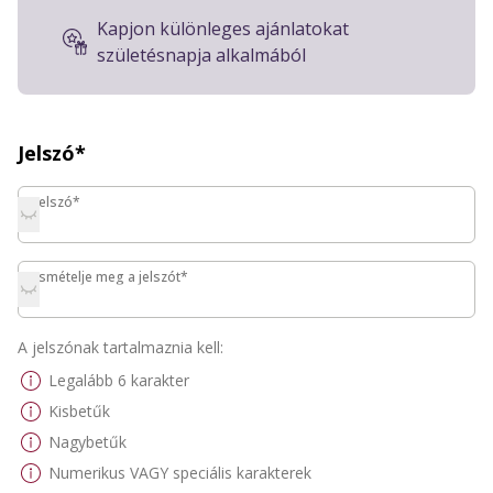
Kapjon különleges ajánlatokat
születésnapja alkalmából
Jelszó*
Jelszó*
Jelszó*
Ismételje meg a jelszót*
Ismételje meg a jelszót*
A jelszónak tartalmaznia kell:
Legalább 6 karakter
Kisbetűk
Nagybetűk
Numerikus VAGY speciális karakterek