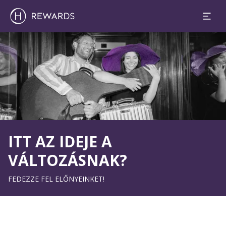
Dia: 1 of 1
ITT AZ IDEJE A
VÁLTOZÁSNAK?
FEDEZZE FEL ELŐNYEINKET!