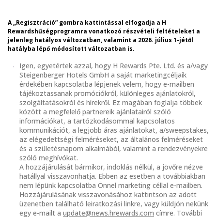
A „Regisztráció” gombra kattintással elfogadja a H
Rewardshűségprogramra vonatkozó részvételi feltételeket a
jelenleg hatályos változatban, valamint a 2026. július 1-jétől
hatályba lépő módosított változatban is.
Igen, egyetértek azzal, hogy H Rewards Pte. Ltd. és a/vagy
Steigenberger Hotels GmbH a saját marketingcéljaik
érdekében kapcsolatba lépjenek velem, hogy e-mailben
tájékoztassanak promóciókról, különleges ajánlatokról,
szolgáltatásokról és hírekről. Ez magában foglalja többek
között a megfelelő partnereik ajánlatairól szóló
információkat, a tartózkodásommal kapcsolatos
kommunikációt, a legjobb áras ajánlatokat, a/sweepstakes,
az elégedettségi felméréseket, az általános felméréseket
és a születésnapom alkalmából, valamint a rendezvényekre
szóló meghívókat.
A hozzájárulását bármikor, indoklás nélkül, a jövőre nézve
hatállyal visszavonhatja. Ebben az esetben a továbbiakban
nem lépünk kapcsolatba Önnel marketing céllal e-mailben.
Hozzájárulásának visszavonásához kattintson az adott
üzenetben található leiratkozási linkre, vagy küldjön nekünk
egy e-mailt a
update@news.hrewards.com
címre. További