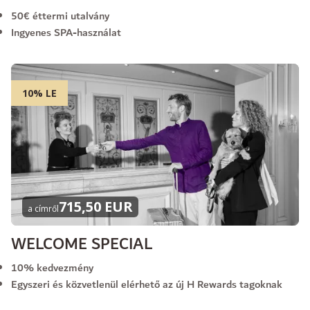
50€ éttermi utalvány
Ingyenes SPA-használat
10% LE
715,50 EUR
a címről
WELCOME SPECIAL
10% kedvezmény
Egyszeri és közvetlenül elérhető az új H Rewards tagoknak