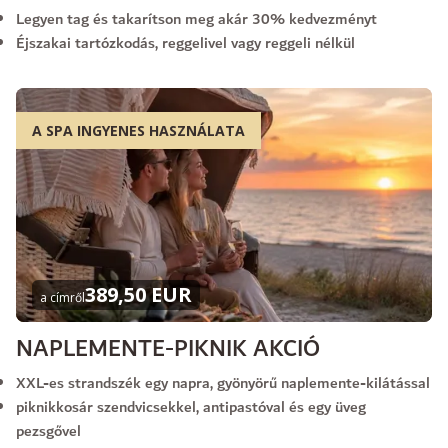
Legyen tag és takarítson meg akár 30% kedvezményt
Éjszakai tartózkodás, reggelivel vagy reggeli nélkül
A SPA INGYENES HASZNÁLATA
389,50 EUR
a címről
NAPLEMENTE-PIKNIK AKCIÓ
XXL-es strandszék egy napra, gyönyörű naplemente-kilátással
piknikkosár szendvicsekkel, antipastóval és egy üveg
pezsgővel