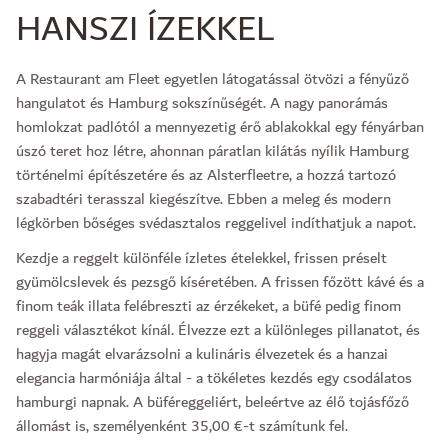
HANSZI ÍZEKKEL
A Restaurant am Fleet egyetlen látogatással ötvözi a fényűző
hangulatot és Hamburg sokszínűségét. A nagy panorámás
homlokzat padlótól a mennyezetig érő ablakokkal egy fényárban
úszó teret hoz létre, ahonnan páratlan kilátás nyílik Hamburg
történelmi építészetére és az Alsterfleetre, a hozzá tartozó
szabadtéri terasszal kiegészítve. Ebben a meleg és modern
légkörben bőséges svédasztalos reggelivel indíthatjuk a napot.
Kezdje a reggelt különféle ízletes ételekkel, frissen préselt
gyümölcslevek és pezsgő kíséretében. A frissen főzött kávé és a
finom teák illata felébreszti az érzékeket, a büfé pedig finom
reggeli választékot kínál. Élvezze ezt a különleges pillanatot, és
hagyja magát elvarázsolni a kulináris élvezetek és a hanzai
elegancia harmóniája által - a tökéletes kezdés egy csodálatos
hamburgi napnak. A büféreggeliért, beleértve az élő tojásfőző
állomást is, személyenként 35,00 €-t számítunk fel.