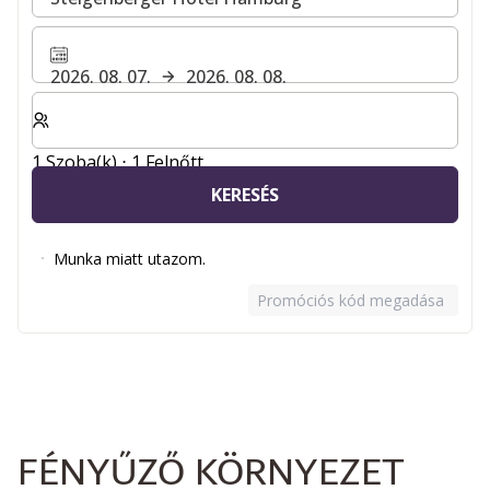
2026. 08. 07.
2026. 08. 08.
Válassza ki a szobák és a vendégek számát
1 Szoba(k) ⋅ 1 Felnőtt
KERESÉS
Munka miatt utazom.
Promóciós kód megadása
FÉNYŰZŐ KÖRNYEZET