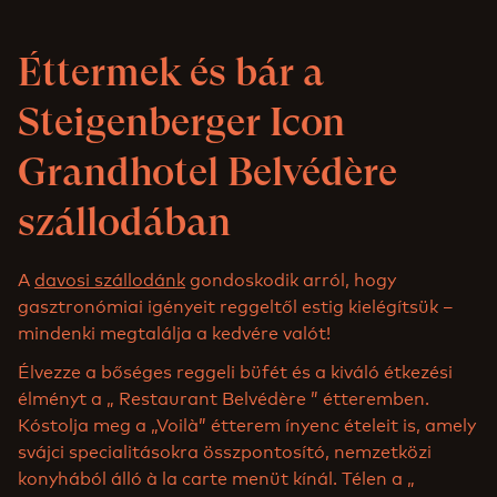
Éttermek és bár a
Steigenberger Icon
Grandhotel Belvédère
szállodában
A
davosi szállodánk
gondoskodik arról, hogy
gasztronómiai igényeit reggeltől estig kielégítsük –
mindenki megtalálja a kedvére valót!
Élvezze a bőséges reggeli büfét és a kiváló étkezési
élményt a „ Restaurant Belvédère ” étteremben.
Kóstolja meg a „Voilà” étterem ínyenc ételeit is, amely
svájci specialitásokra összpontosító, nemzetközi
konyhából álló à la carte menüt kínál. Télen a „