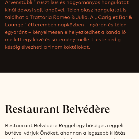
Arvenstübli ” rusztikus és hagyományos hangulatot
kínál davosi sajtfondüvel. Télen olasz hangulatot is
találhat a Trattoria Romeo & Julia. A „ Carigiet Bar &
Lounge ” étteremben napközben – nyáron és télen
egyaránt – kényelmesen elhelyezkedhet a kandalló
mellett egy kávé és sütemény mellett, este pedig
későig élvezheti a finom koktélokat.
Restaurant Belvédère
Restaurant Belvédère Reggel egy bőséges reggeli
büfével várjuk Önöket, ahonnan a legszebb kilátás