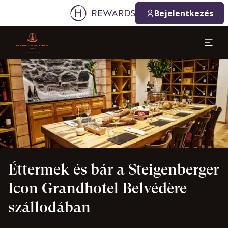
2026. 08. 06.
2026. 08. 07.
Bejelentkezés
1 Szoba(k) ⋅ 1 Felnőtt
Dia: 1 of 1
Éttermek és bár a Steigenberger
Icon Grandhotel Belvédère
szállodában