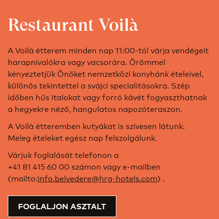
Restaurant Voilà
A Voilà étterem minden nap 11:00-tól várja vendégeit
harapnivalókra vagy vacsorára. Örömmel
kényeztetjük Önöket nemzetközi konyhánk ételeivel,
különös tekintettel a svájci specialitásokra. Szép
időben hűs italokat vagy forró kávét fogyaszthatnak
a hegyekre néző, hangulatos napozóteraszon.
A Voilà étteremben kutyákat is szívesen látunk.
Meleg ételeket egész nap felszolgálunk.
Várjuk foglalását telefonon a
+41 81 415 60 00 számon vagy e-mailben
(mailto:
info.belvedere@hrg-hotels.com
) .
FOGLALJON ASZTALT