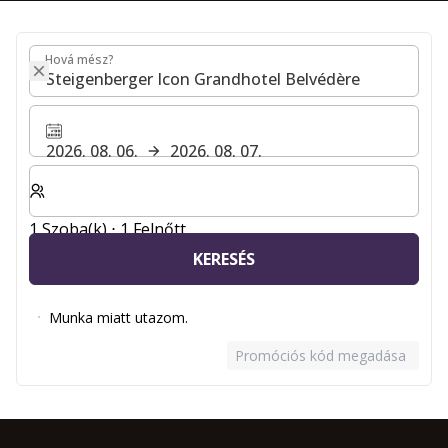
Hová mész?
Hová mész?
2026. 08. 06.
2026. 08. 07.
Válassza ki a szobák és a vendégek számát
1 Szoba(k) ⋅ 1 Felnőtt
KERESÉS
Munka miatt utazom.
Promóciós kód megadása