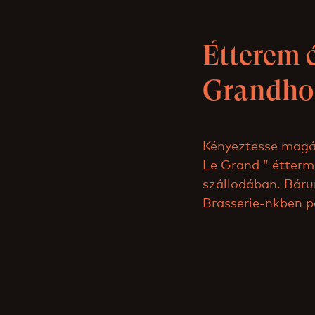
Étterem é
Grandho
Kényeztesse magát
Le Grand ” étterm
szállodában. Bárun
Brasserie-nkben pe