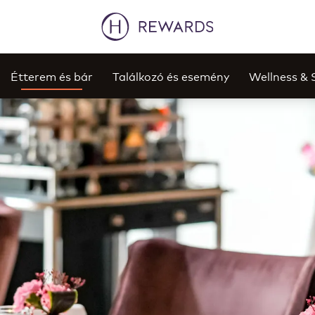
Étterem és bár
Találkozó és esemény
Wellness & 