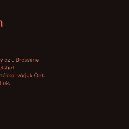
n
 az „ Brasserie
elshof
ztékkal várjuk Önt.
ljuk.