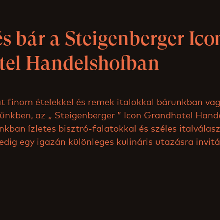
s bár a Steigenberger Ico
tel Handelshofban
 finom ételekkel és remek italokkal bárunkban vagy
ünkben, az „ Steigenberger ” Icon Grandhotel Hand
kban ízletes bisztró-falatokkal és széles italválas
dig egy igazán különleges kulináris utazásra invitá