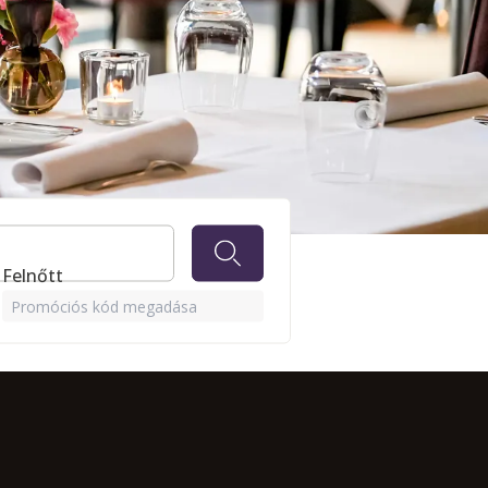
r
1 Felnőtt
Promóciós kód megadása
ban