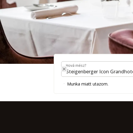
Hová mész?
Hová mész?
Étterem és bá
Munka miatt utazom.
Icon Grandh
FOGLALJON MOST