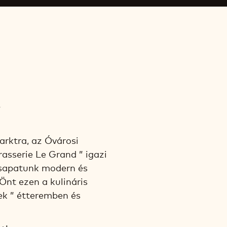
d
arktra, az Óvárosi
rasserie Le Grand ” igazi
csapatunk modern és
Önt ezen a kulináris
ek ” étteremben és