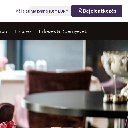
Bejelentkezés
Vállalati
Magyar
(
HU
)
EUR
Spa
Esküvő
Erkezes & Koernyezet