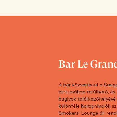
Bar Le Gran
A bár közvetlenül a Stei
átriumában található, és 
baglyok találkozóhelyévé v
különféle harapnivalók s
Smokers' Lounge áll rend