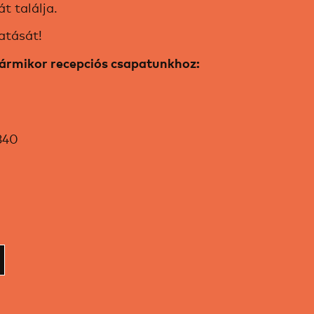
t találja.
atását!
bármikor recepciós csapatunkhoz:
840