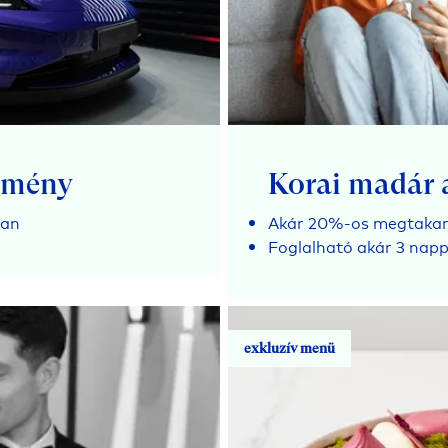
élmény
Korai madár 
ban
Akár 20%-os megtakarí
Foglalható akár 3 nappa
exkluzív menü