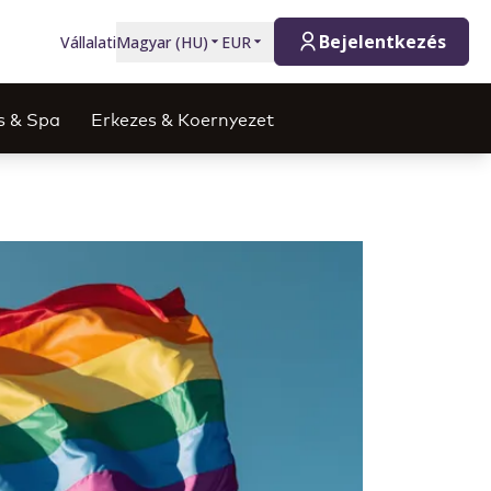
Bejelentkezés
Vállalati
Magyar
(
HU
)
EUR
s & Spa
Erkezes & Koernyezet