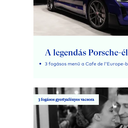
A legendás Porsche-
3 fogásos menü a Cafe de l'Europe-
3 fogásos gyertyafényes vacsora