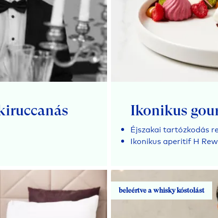
kiruccanás
Ikonikus gou
Éjszakai tartózkodás re
Ikonikus aperitif H R
beleértve a whisky kóstolást