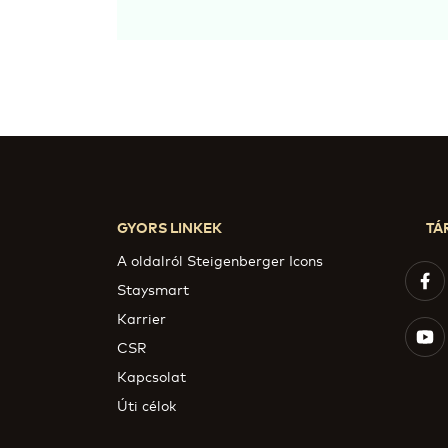
GYORS LINKEK
TÁ
A oldalról Steigenberger Icons
Staysmart
Karrier
CSR
Kapcsolat
Úti célok