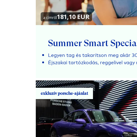
181,10 EUR
a címről
Summer Smart Specia
Legyen tag és takarítson meg akár 
Éjszakai tartózkodás, reggelivel vagy 
exkluzív porsche-ajánlat