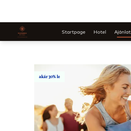
Startpage
Hotel
Ajánla
akár 30% le