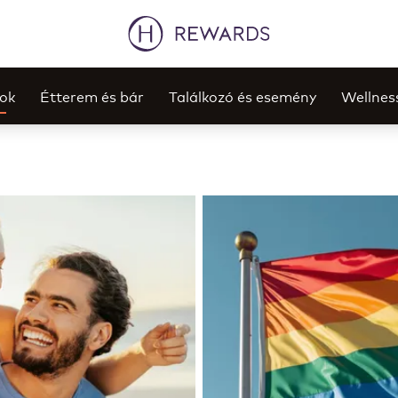
tok
Étterem és bár
Találkozó és esemény
Wellnes