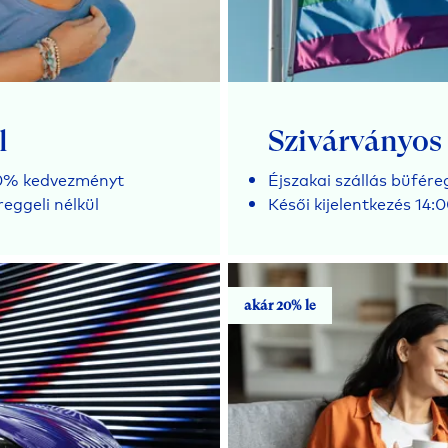
l
Szivárványos
30% kedvezményt
Éjszakai szállás büfére
reggeli nélkül
Késői kijelentkezés 14:
akár 20% le