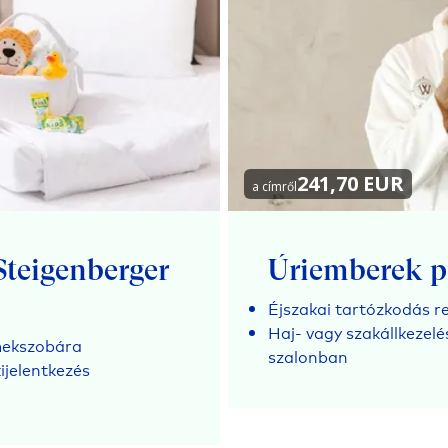
241,70 EUR
a címről
Steigenberger
Úriemberek p
Éjszakai tartózkodás re
Haj- vagy szakállkezel
mekszobára
szalonban
ijelentkezés