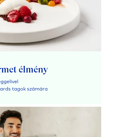
rmet élmény
ggelivel
ewards tagok számára