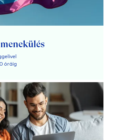
 menekülés
ggelivel
00 óráig