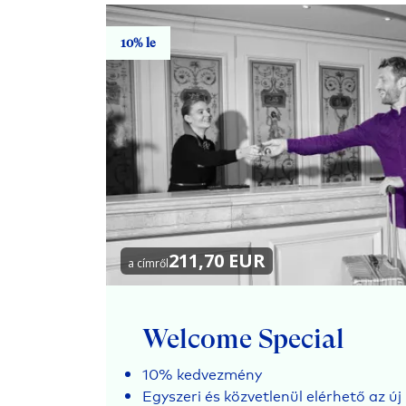
10% le
211,70 EUR
a címről
Welcome Special
10% kedvezmény
Egyszeri és közvetlenül elérhető az 