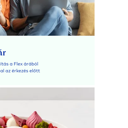
ár
tás a Flex árából
l az érkezés előtt