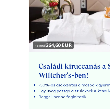
264,60 EUR
a címről
Családi kiruccanás a 
Wiltcher's-ben!
-50%-os csökkentés a második gyer
Egy üveg pezsgő a szülőknek & késői k
Reggeli benne foglaltatik