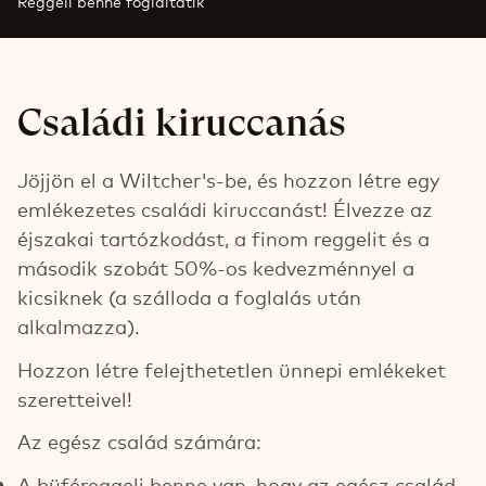
Reggeli benne foglaltatik
Családi kiruccanás
Jöjjön el a Wiltcher's-be, és hozzon létre egy
emlékezetes családi kiruccanást! Élvezze az
éjszakai tartózkodást, a finom reggelit és a
második szobát 50%-os kedvezménnyel a
kicsiknek (a szálloda a foglalás után
alkalmazza).
Hozzon létre felejthetetlen ünnepi emlékeket
szeretteivel!
Az egész család számára:
A büféreggeli benne van, hogy az egész család