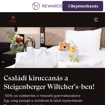
Bejelentkezés
Dia: 1 of 1
Családi kiruccanás a
Steigenberger Wiltcher's-ben!
-50%-os csökkentés a második gyermekszobára
Egy üveg pezsgő a szülőknek & késői kijelentkezés