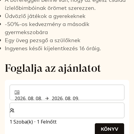
ízlelőbimbóinak örömet szerezzen.
Üdvözlő játékok a gyerekeknek
-50%-os kedvezmény a második
gyermekszobára
Egy üveg pezsgő a szülőknek
Ingyenes késői kijelentkezés 16 óráig.
Foglalja az ajánlatot
2026. 08. 08.
2026. 08. 09.
Válassza ki a szobák és a vendégek számát
1 Szoba(k) ⋅ 1 Felnőtt
KÖNYV