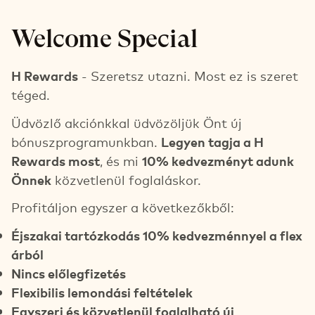
Welcome Special
H Rewards
- Szeretsz utazni. Most ez is szeret
téged.
Üdvözlő akciónkkal üdvözöljük Önt új
bónuszprogramunkban.
Legyen tagja a H
Rewards most
, és mi
10% kedvezményt adunk
Önnek
közvetlenül foglaláskor.
Profitáljon egyszer a következőkből:
Éjszakai tartózkodás 10% kedvezménnyel a flex
árból
Nincs előlegfizetés
Flexibilis lemondási feltételek
Egyszeri és közvetlenül foglalható új