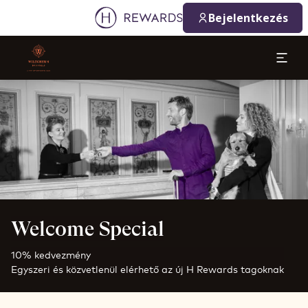
Bejelentkezés
Dia: 1 of 1
Welcome Special
10% kedvezmény
Egyszeri és közvetlenül elérhető az új H Rewards tagoknak