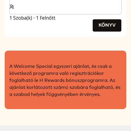
Válassza ki a szobák és a vendégek számát
1 Szoba(k) ⋅ 1 Felnőtt
KÖNYV
A Welcome Special egyszeri ajánlat, és csak a
következő programra való regisztrációkor
foglalható le H Rewards bónuszprogramra. Az
ajánlat korlátozott számú szobára foglalható, és
a szabad helyek függvényében érvényes.