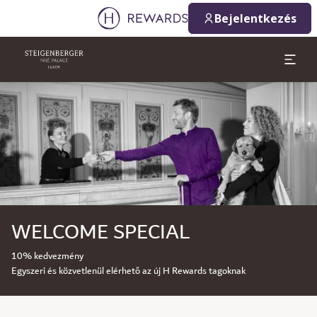
Bejelentkezés
Dia: 1 of 1
WELCOME SPECIAL
10% kedvezmény
Egyszeri és közvetlenül elérhető az új H Rewards tagoknak