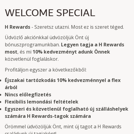
WELCOME SPECIAL
H Rewards
- Szeretsz utazni. Most ez is szeret téged.
Üdvözlő akciónkkal üdvözöljük Önt új
bónuszprogramunkban.
Legyen tagja a H Rewards
most
, és mi
10% kedvezményt adunk Önnek
közvetlenül foglaláskor.
Profitáljon egyszer a következőkből:
Éjszakai tartózkodás 10% kedvezménnyel a flex
árból
Nincs előlegfizetés
Flexibilis lemondási feltételek
Egyszeri és közvetlenül foglalható új szálláshelyek
számára H Rewards-tagok számára
Örömmel üdvözöljük Önt, mint új tagot a H Rewards
családunk új tagjaként!