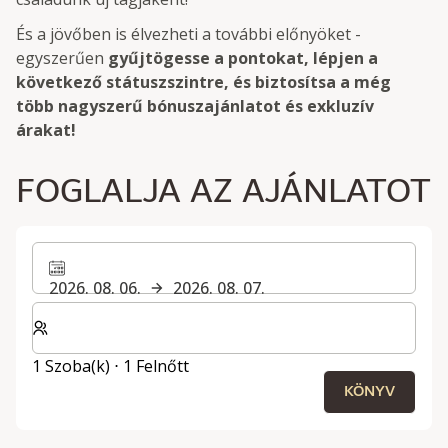
És a jövőben is élvezheti a további előnyöket -
egyszerűen
gyűjtögesse a pontokat, lépjen a
következő státuszszintre, és biztosítsa a még
több nagyszerű bónuszajánlatot és exkluzív
árakat!
FOGLALJA AZ AJÁNLATOT
2026. 08. 06.
2026. 08. 07.
Válassza ki a szobák és a vendégek számát
1 Szoba(k) ⋅ 1 Felnőtt
KÖNYV