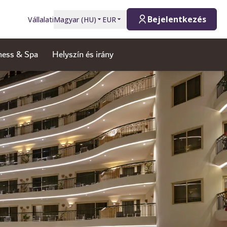
Bejelentkezés
Vállalati
Magyar
(
HU
)
EUR
ness & Spa
Helyszín és irány