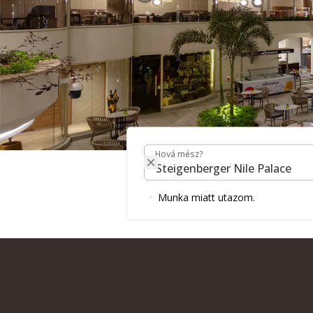
Hová mész?
A STEIGENBERGER NI
Hová mész?
Munka miatt utazom.