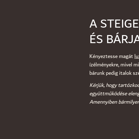
A STEIG
ÉS BÁRJA
Kényeztesse magát
lu
ízélményekre, mivel m
bárunk pedig italok szé
Kérjük, hogy tartózkod
együttműködése eleng
Amennyiben bármilyen d