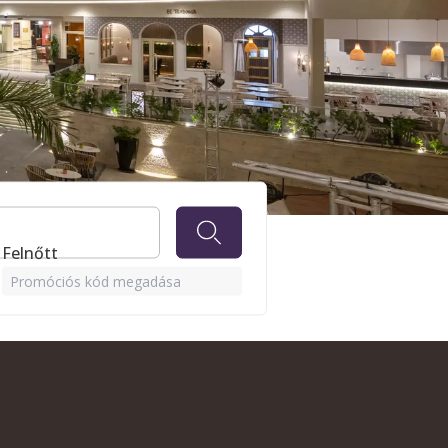
BÁRJAI
1 Felnőtt
Promóciós kód megadása