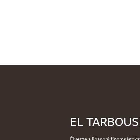
EL TARBOU
Élvezze a libanoni finomságoka