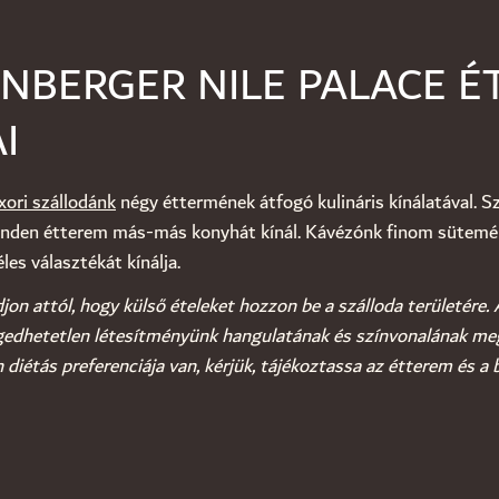
ENBERGER NILE PALACE É
I
xori szállodánk
négy éttermének átfogó kulináris kínálatával. S
inden étterem más-más konyhát kínál. Kávézónk finom sütemé
les választékát kínálja.
jon attól, hogy külső ételeket hozzon be a szálloda területére.
edhetetlen létesítményünk hangulatának és színvonalának me
iétás preferenciája van, kérjük, tájékoztassa az étterem és a 