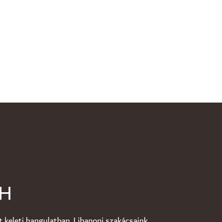
SH
t keleti hangulatban. Libanoni szakácsaink