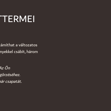
TTERMEI
zámíthat a változatos
nyekkel csábít, három
 Az Ön
gőrzéséhez.
bár csapatát.