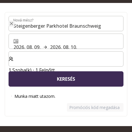
Hová mész?
Hová mész?
2026. 08. 09.
2026. 08. 10.
Válassza ki a szobák és a vendégek számát
1 Szoba(k) ⋅ 1 Felnőtt
KERESÉS
Munka miatt utazom.
Promóciós kód megadása