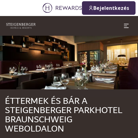
2026. 08. 09.
2026. 08. 10.
Bejelentkezés
1 Szoba(k) ⋅ 1 Felnőtt
Dia: 1 of 1
ÉTTERMEK ÉS BÁR A
STEIGENBERGER PARKHOTEL
BRAUNSCHWEIG
WEBOLDALON