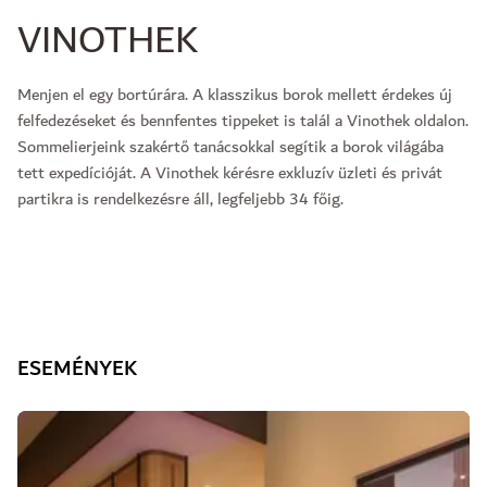
VINOTHEK
Menjen el egy bortúrára. A klasszikus borok mellett érdekes új
felfedezéseket és bennfentes tippeket is talál a Vinothek oldalon.
Sommelierjeink szakértő tanácsokkal segítik a borok világába
tett expedícióját. A Vinothek kérésre exkluzív üzleti és privát
partikra is rendelkezésre áll, legfeljebb 34 főig.
ESEMÉNYEK
Dia: 1 of 2