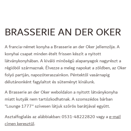
BRASSERIE AN DER OKER
A francia-német konyha a Brasserie an der Oker jellemzője. A
konyhai csapat minden ételt frissen készít a nyitott
látványkonyhában. A kiváló minőségű alapanyagok nagyrészt a
régióból származnak. Élvezze a meleg napokat a zöldben, az Oker
folyó partján, napozóteraszainkon. Péntektől vasárnapig
délutánonként fagylaltot és süteményt kínálunk.
A Brasserie an der Oker weboldalon a nyitott látványkonyha
miatt kutyák nem tartózkodhatnak. A szomszédos bárban
"Lounge 1777" szívesen látjuk szőrös barátjával együtt.
Asztalfoglalás az alábbiakban: 0531-48222820 vagy a
e-mail
címen keresztül
.