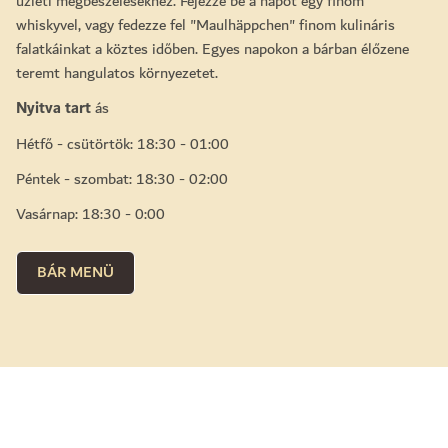
üzleti megbeszélésekhez. Fejezze be a napot egy finom
whiskyvel, vagy fedezze fel "Maulhäppchen" finom kulináris
falatkáinkat a köztes időben. Egyes napokon a bárban élőzene
teremt hangulatos környezetet.
Nyitva tart
ás
Hétfő - csütörtök: 18:30 - 01:00
Péntek - szombat: 18:30 - 02:00
Vasárnap: 18:30 - 0:00
BÁR MENÜ