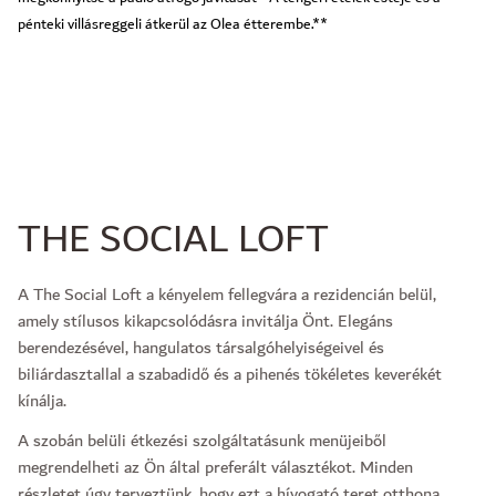
pénteki villásreggeli átkerül az Olea étterembe.**
THE SOCIAL LOFT
A The Social Loft a kényelem fellegvára a rezidencián belül,
amely stílusos kikapcsolódásra invitálja Önt. Elegáns
berendezésével, hangulatos társalgóhelyiségeivel és
biliárdasztallal a szabadidő és a pihenés tökéletes keverékét
kínálja.
A szobán belüli étkezési szolgáltatásunk menüjeiből
megrendelheti az Ön által preferált választékot. Minden
részletet úgy terveztünk, hogy ezt a hívogató teret otthona