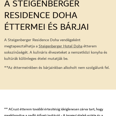
A STEIGENBERGER
RESIDENCE DOHA
ÉTTERMEI ÉS BÁRJAI
A Steigenberger Residence Doha vendégeként
megtapasztalhatja a
Steigenberger Hotel Doha
étterem
sokszínűségét. A kulináris élvezeteket a nemzetközi konyha és
kultúrák különleges ételei mutatják be.
**Az éttermeinkben és bárjainkban alkoholt nem szolgálunk fel.
** ACrust étterem további értesítésig ideiglenesen zárva tart, hogy
megkönnyítse a padló átfogó javítását - A tengeri ételek estéje és a