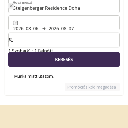
Hová mész?
Hová mész?
2026. 08. 06.
2026. 08. 07.
Válassza ki a szobák és a vendégek számát
1 Szoba(k) ⋅ 1 Felnőtt
KERESÉS
Munka miatt utazom.
Promóciós kód megadása