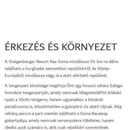
ÉRKEZÉS ÉS KÖRNYEZET
A Steigenberger Resort Ras Soma mindössze 55 km-re délre
található a hurghadai nemzetközi repülőtértől, és Közép-
Európából mindössze négy óra alatt elérhető repülővel.
A tengerpart közelsége meghívja Önt egy hosszú sétára Safaga
homokos tengerpartján, amely nemcsak lélegzetelállító kilátást
nyújt a Vörös-tengerre, hanem ugyanakkor a búvárok
paradicsoma is, köszönhetően a gyönyörű víz alatti tájnak. Alig
néhány percre a part mentén található a Soma Raceway
gokartpálya, amely nemcsak versenyzésre tökéletes, hanem
ideális azok számára is, akik csak nézelődni szeretnének.