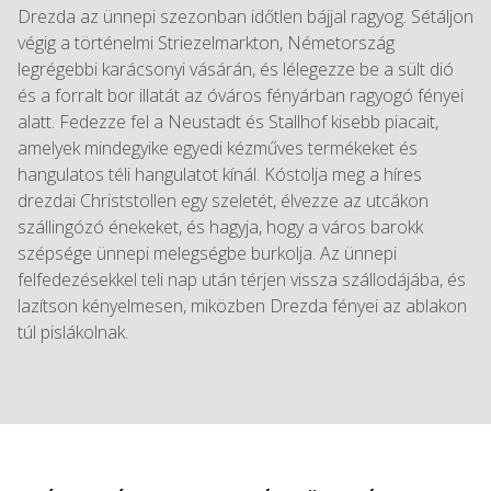
Drezda az ünnepi szezonban időtlen bájjal ragyog. Sétáljon
végig a történelmi Striezelmarkton, Németország
legrégebbi karácsonyi vásárán, és lélegezze be a sült dió
és a forralt bor illatát az óváros fényárban ragyogó fényei
alatt. Fedezze fel a Neustadt és Stallhof kisebb piacait,
amelyek mindegyike egyedi kézműves termékeket és
hangulatos téli hangulatot kínál. Kóstolja meg a híres
drezdai Christstollen egy szeletét, élvezze az utcákon
szállingózó énekeket, és hagyja, hogy a város barokk
szépsége ünnepi melegségbe burkolja. Az ünnepi
felfedezésekkel teli nap után térjen vissza szállodájába, és
lazítson kényelmesen, miközben Drezda fényei az ablakon
túl pislákolnak.