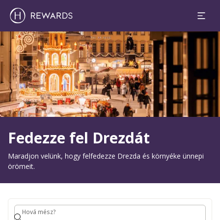
1 Szoba(k) ⋅ 1 Felnőtt
Dia: 1 of 1
Fedezze fel Drezdát
Maradjon velünk, hogy felfedezze Drezda és környéke ünnepi
örömeit.
Hová mész?
Hová mész?