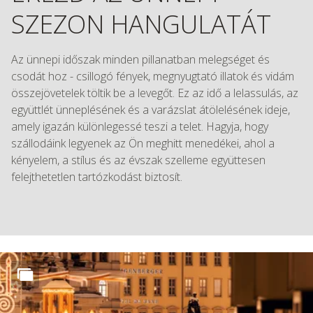
SZEZON HANGULATÁT
Az ünnepi időszak minden pillanatban melegséget és
csodát hoz - csillogó fények, megnyugtató illatok és vidám
összejövetelek töltik be a levegőt. Ez az idő a lelassulás, az
együttlét ünneplésének és a varázslat átölelésének ideje,
amely igazán különlegessé teszi a telet. Hagyja, hogy
szállodáink legyenek az Ön meghitt menedékei, ahol a
kényelem, a stílus és az évszak szelleme együttesen
felejthetetlen tartózkodást biztosít.