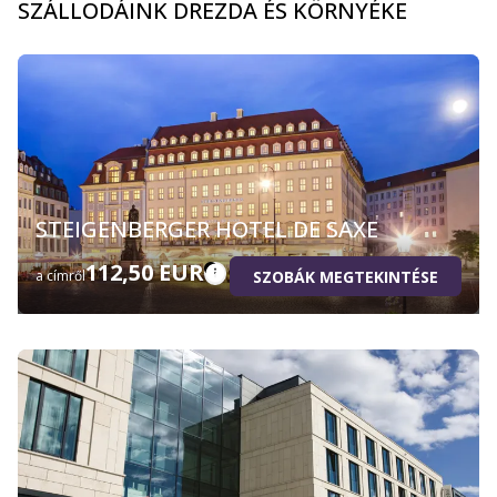
SZÁLLODÁINK DREZDA ÉS KÖRNYÉKE
STEIGENBERGER HOTEL DE SAXE
112,50 EUR
SZOBÁK MEGTEKINTÉSE
a címről