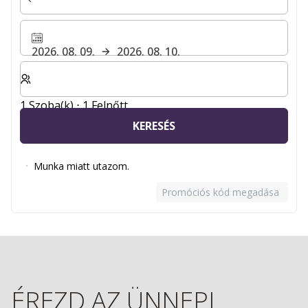
2026. 08. 09.
2026. 08. 10.
Válassza ki a szobák és a vendégek számát
1 Szoba(k) ⋅ 1 Felnőtt
KERESÉS
Munka miatt utazom.
Promóciós kód megadása
ÉREZD AZ ÜNNEPI