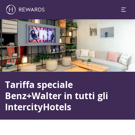
Diapositiva 1 di 1
Tariffa speciale
Benz+Walter in tutti gli
IntercityHotels