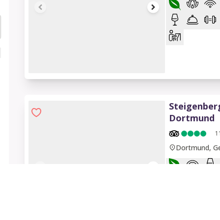
1 of 9
Steigenber
Dortmund
1
Dortmund, G