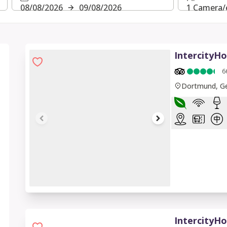
08/08/2026
09/08/2026
1 Camera/e
IntercityH
6
Dortmund, G
1 of 7
IntercityHo