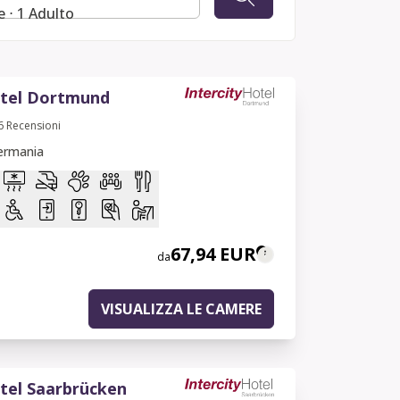
 ⋅ 1 Adulto
otel Dortmund
6
Recensioni
ermania
67,94 EUR
da
VISUALIZZA LE CAMERE
tel Saarbrücken