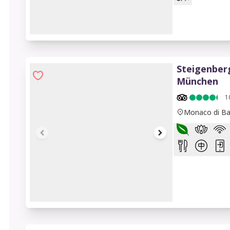
1 of 15
Steigenber
München
1
Monaco di Ba
1 of 14