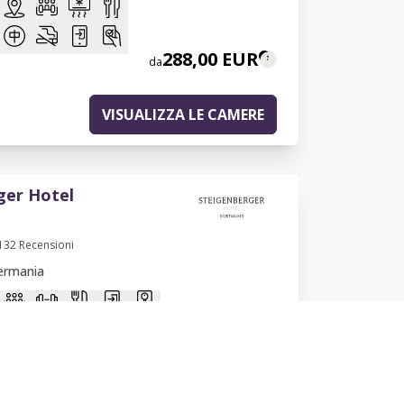
288,00 EUR
da
VISUALIZZA LE CAMERE
ger Hotel
132
Recensioni
ermania
71,20 EUR
da