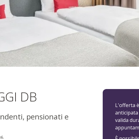
i viaggi DB
GGI DB
L'offerta 
anticipata
pendenti, pensionati e
valida dura
appuntame
26
È possibi