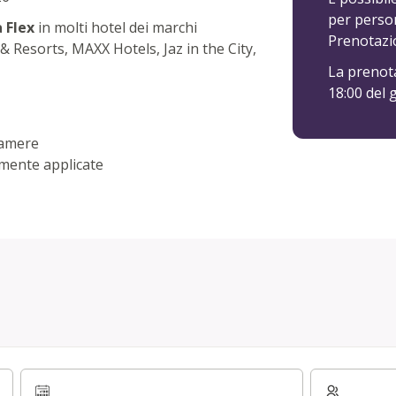
per perso
a Flex
in molti hotel dei marchi
Prenotazio
 Resorts, MAXX Hotels, Jaz in the City,
La prenota
18:00 del g
camere
almente applicate