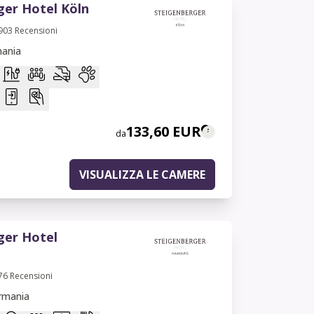
ger Hotel Köln
903
Recensioni
mania
133,60 EUR
da
VISUALIZZA LE CAMERE
ger Hotel
76
Recensioni
rmania