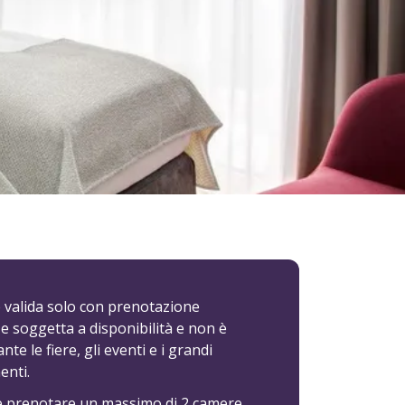
è valida solo con prenotazione
 e soggetta a disponibilità e non è
nte le fiere, gli eventi e i grandi
nti.
le prenotare un massimo di 2 camere