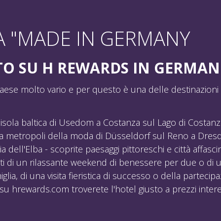
 "MADE IN GERMANY
O SU H REWARDS IN GERMAN
ese molto vario e per questo è una delle destinazioni d
'isola baltica di Usedom a Costanza sul Lago di Costanza
lla metropoli della moda di Düsseldorf sul Reno a Dresda
 dell'Elba - scoprite paesaggi pittoreschi e città affasc
tti di un rilassante weekend di benessere per due o di 
glia, di una visita fieristica di successo o della parteci
 su hrewards.com troverete l'hotel giusto a prezzi intere