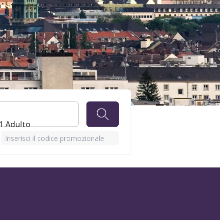
GIO
1 Adulto
Inserisci il codice promozionale
RDS