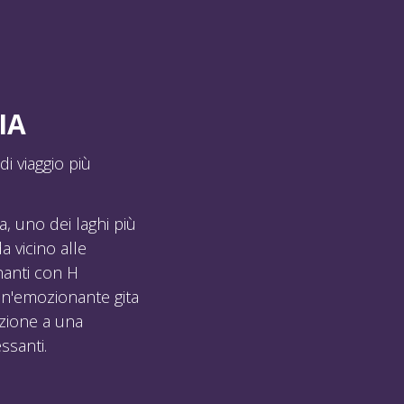
IA
i viaggio più
, uno dei laghi più
 vicino alle
inanti con H
un'emozionante gita
pazione a una
ssanti.