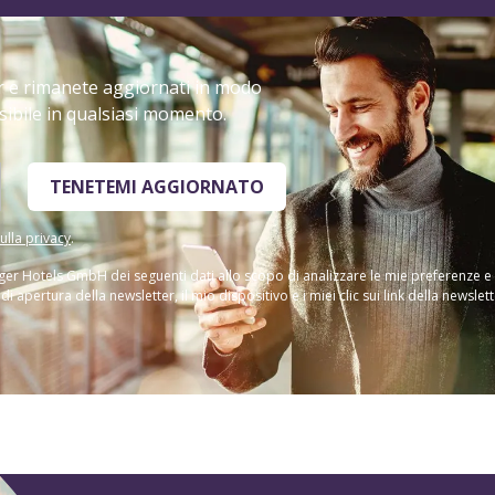
er e rimanete aggiornati in modo
sibile in qualsiasi momento.
TENETEMI AGGIORNATO
ulla privacy
.
ger Hotels GmbH dei seguenti dati allo scopo di analizzare le mie preferenze e
 apertura della newsletter, il mio dispositivo e i miei clic sui link della newslett