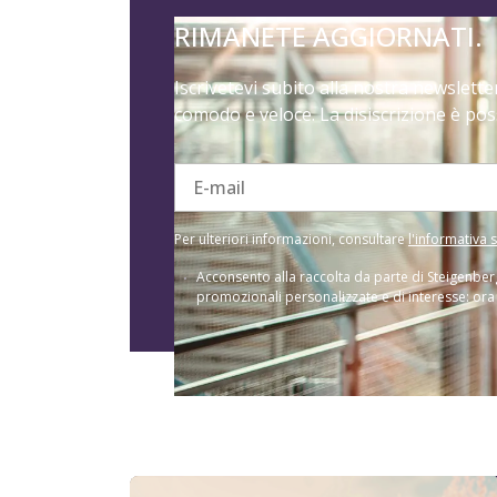
RIMANETE AGGIORNATI.
Iscrivetevi subito alla nostra newslett
comodo e veloce. La disiscrizione è pos
E-mail
Per ulteriori informazioni, consultare
l'informativa s
Acconsento alla raccolta da parte di Steigenber
promozionali personalizzate e di interesse: ora di