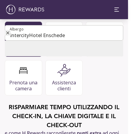
Albergo
Albergo
Diventa
Guida per gli
FAQ
membro
ospiti
Prenota una
Assistenza
camera
clienti
RISPARMIARE TEMPO UTILIZZANDO IL
CHECK-IN, LA CHIAVE DIGITALE E IL
CHECK-OUT
e come H Rewards raccoglierete
punti extra
ad ogni