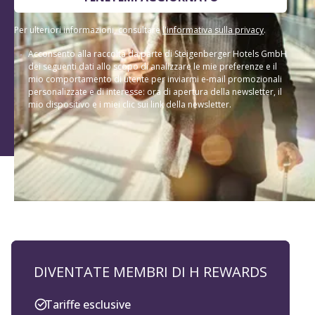
Per ulteriori informazioni, consultare
l'informativa sulla privacy
.
Acconsento alla raccolta da parte di Steigenberger Hotels GmbH
dei seguenti dati allo scopo di analizzare le mie preferenze e il
mio comportamento di utente per inviarmi e-mail promozionali
personalizzate e di interesse: ora di apertura della newsletter, il
mio dispositivo e i miei clic sui link della newsletter.
DIVENTATE MEMBRI DI H REWARDS
Tariffe esclusive