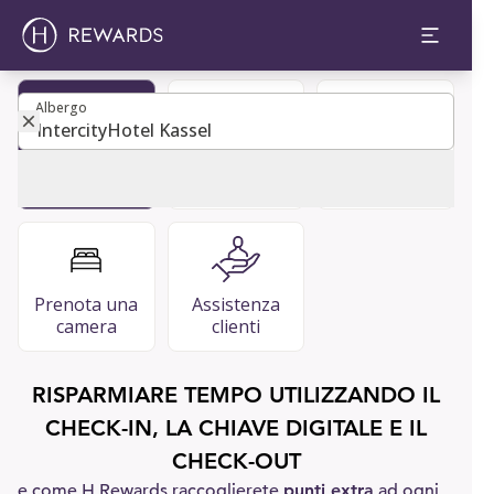
Albergo
Albergo
Diventa
Guida per gli
FAQ
membro
ospiti
Prenota una
Assistenza
camera
clienti
RISPARMIARE TEMPO UTILIZZANDO IL
CHECK-IN, LA CHIAVE DIGITALE E IL
CHECK-OUT
e come H Rewards raccoglierete
punti extra
ad ogni