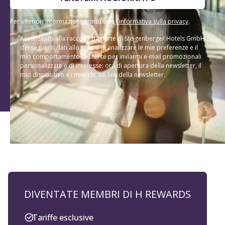
Per ulteriori informazioni, consultare
l'informativa sulla privacy
.
Acconsento alla raccolta da parte di Steigenberger Hotels GmbH
dei seguenti dati allo scopo di analizzare le mie preferenze e il
mio comportamento di utente per inviarmi e-mail promozionali
personalizzate e di interesse: ora di apertura della newsletter, il
mio dispositivo e i miei clic sui link della newsletter.
DIVENTATE MEMBRI DI H REWARDS
Tariffe esclusive