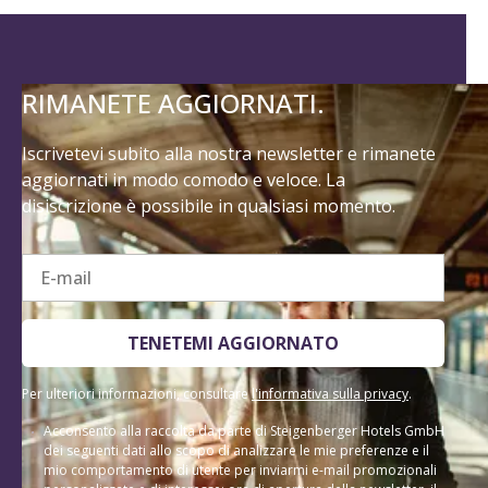
RIMANETE AGGIORNATI.
Iscrivetevi subito alla nostra newsletter e rimanete
aggiornati in modo comodo e veloce. La
disiscrizione è possibile in qualsiasi momento.
E-mail
TENETEMI AGGIORNATO
Per ulteriori informazioni, consultare
l'informativa sulla privacy
.
Acconsento alla raccolta da parte di Steigenberger Hotels GmbH
dei seguenti dati allo scopo di analizzare le mie preferenze e il
mio comportamento di utente per inviarmi e-mail promozionali