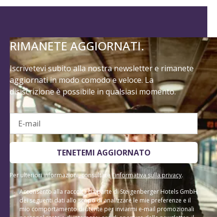
RIMANETE AGGIORNATI.
Iscrivetevi subito alla nostra newsletter e rimanete
aggiornati in modo comodo e veloce. La
disiscrizione è possibile in qualsiasi momento.
E-mail
TENETEMI AGGIORNATO
Per ulteriori informazioni, consultare
l'informativa sulla privacy
.
Acconsento alla raccolta da parte di Steigenberger Hotels GmbH
dei seguenti dati allo scopo di analizzare le mie preferenze e il
mio comportamento di utente per inviarmi e-mail promozionali