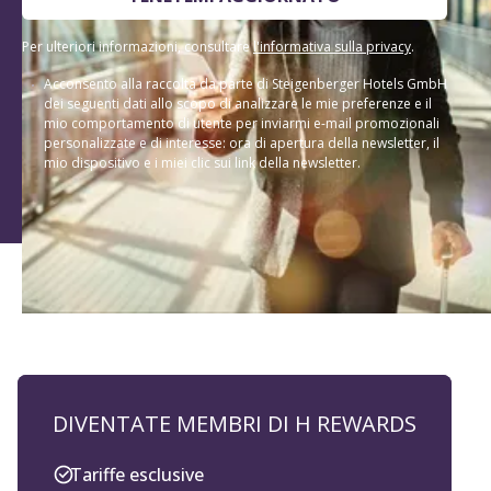
Per ulteriori informazioni, consultare
l'informativa sulla privacy
.
Acconsento alla raccolta da parte di Steigenberger Hotels GmbH
dei seguenti dati allo scopo di analizzare le mie preferenze e il
mio comportamento di utente per inviarmi e-mail promozionali
personalizzate e di interesse: ora di apertura della newsletter, il
mio dispositivo e i miei clic sui link della newsletter.
DIVENTATE MEMBRI DI H REWARDS
Tariffe esclusive