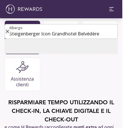
Albergo
Albergo
Diventa
Prenota una
FAQ
membro
camera
Assistenza
clienti
RISPARMIARE TEMPO UTILIZZANDO IL
CHECK-IN, LA CHIAVE DIGITALE E IL
CHECK-OUT
e come H Rewards raccoglierete
punti extra
ad ogni