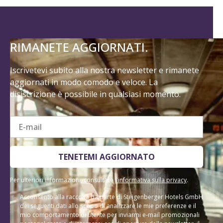
RIMANETE AGGIORNATI.
Iscrivetevi subito alla nostra newsletter e rimanete
aggiornati in modo comodo e veloce. La
disiscrizione è possibile in qualsiasi momento.
E-mail
TENETEMI AGGIORNATO
Per ulteriori informazioni, consultare
l'informativa sulla privacy
.
Acconsento alla raccolta da parte di Steigenberger Hotels GmbH
dei seguenti dati allo scopo di analizzare le mie preferenze e il
mio comportamento di utente per inviarmi e-mail promozionali