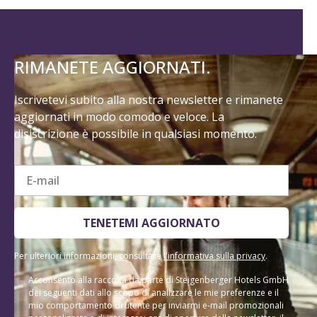
RIMANETE AGGIORNATI.
Iscrivetevi subito alla nostra newsletter e rimanete
aggiornati in modo comodo e veloce. La
disiscrizione è possibile in qualsiasi momento.
E-mail
TENETEMI AGGIORNATO
Per ulteriori informazioni, consultare
l'informativa sulla privacy
.
Acconsento alla raccolta da parte di Steigenberger Hotels GmbH
dei seguenti dati allo scopo di analizzare le mie preferenze e il
mio comportamento di utente per inviarmi e-mail promozionali