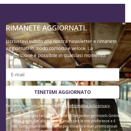
RIMANETE AGGIORNATI.
Iscrivetevi subito alla nostra newsletter e rimanete
aggiornati in modo comodo e veloce. La
disiscrizione è possibile in qualsiasi momento.
E-mail
TENETEMI AGGIORNATO
Per ulteriori informazioni, consultare
l'informativa sulla privacy
.
Acconsento alla raccolta da parte di Steigenberger Hotels GmbH
dei seguenti dati allo scopo di analizzare le mie preferenze e il
mio comportamento di utente per inviarmi e-mail promozionali